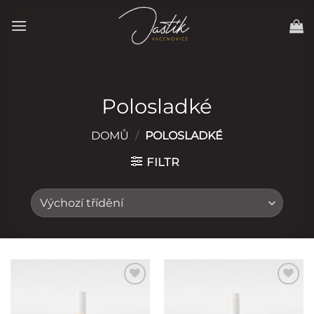
Pejít
na
obsah.
Polosladké
DOMŮ
/
POLOSLADKÉ
FILTR
Přidat do
Přidat do
oblíbených
oblíbených