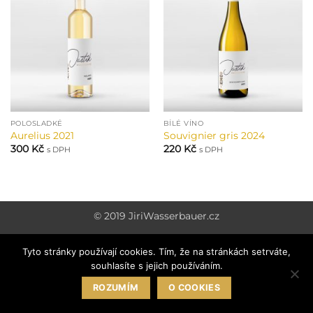
POLOSLADKÉ
BÍLÉ VÍNO
Aurelius 2021
Souvignier gris 2024
300
Kč
220
Kč
s DPH
s DPH
© 2019
JiriWasserbauer.cz
Tyto stránky používají cookies. Tím, že na stránkách setrváte,
souhlasíte s jejich používáním.
ROZUMÍM
O COOKIES