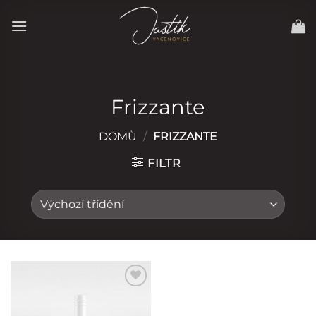
Pejít
na
obsah.
Frizzante
DOMŮ
/
FRIZZANTE
FILTR
Přidat do
oblíbených