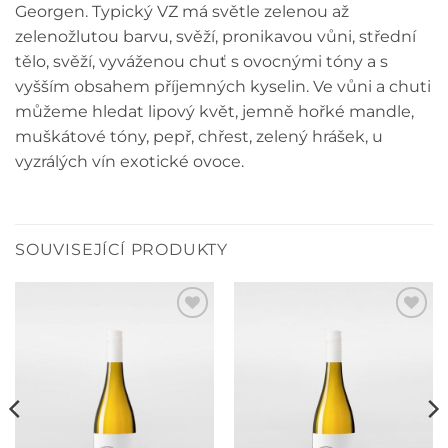
Georgen. Typický VZ má světle zelenou až
zelenožlutou barvu, svěží, pronikavou vůni, střední
tělo, svěží, vyváženou chuť s ovocnými tóny a s
vyšším obsahem příjemných kyselin. Ve vůni a chuti
můžeme hledat lipový květ, jemně hořké mandle,
muškátové tóny, pepř, chřest, zelený hrášek, u
vyzrálých vín exotické ovoce.
SOUVISEJÍCÍ PRODUKTY
Přidat do
Přidat do
oblíbených
oblíbených