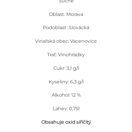
Suché
Oblast: Morava
Podoblast: Slovácká
Vinařská obec: Vacenovice
Trať: Vinohrádky
Cukr: 3,1 g/l
Kyseliny: 6,3 g/l
Alkohol: 12 %
Lahev: 0,75l
Obsahuje oxid siřičitý