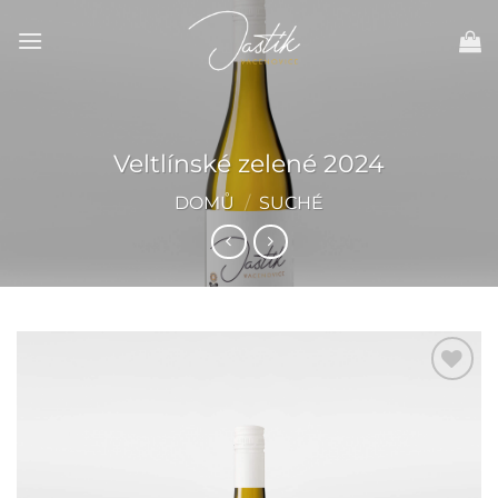
Pejít
na
obsah.
Veltlínské zelené 2024
DOMŮ
/
SUCHÉ
Přidat do
oblíbených