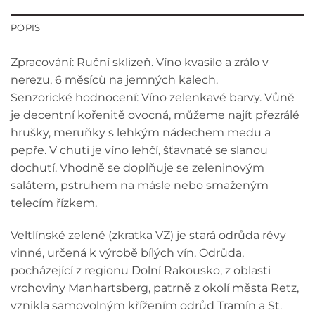
POPIS
Zpracování: Ruční sklizeň. Víno kvasilo a zrálo v
nerezu, 6 měsíců na jemných kalech.
Senzorické hodnocení: Víno zelenkavé barvy. Vůně
je decentní kořenitě ovocná, můžeme najít přezrálé
hrušky, meruňky s lehkým nádechem medu a
pepře. V chuti je víno lehčí, šťavnaté se slanou
dochutí. Vhodně se doplňuje se zeleninovým
salátem, pstruhem na másle nebo smaženým
telecím řízkem.
Veltlínské zelené (zkratka VZ) je stará odrůda révy
vinné, určená k výrobě bílých vín. Odrůda,
pocházející z regionu Dolní Rakousko, z oblasti
vrchoviny Manhartsberg, patrně z okolí města Retz,
vznikla samovolným křížením odrůd Tramín a St.