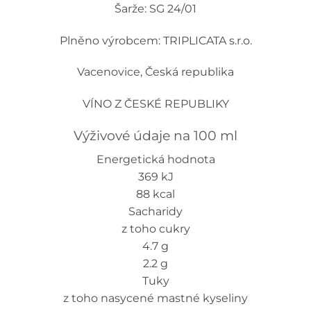
Šarže: SG 24/01
Plněno výrobcem: TRIPLICATA s.r.o.
Vacenovice, Česká republika
VÍNO Z ČESKÉ REPUBLIKY
Výživové údaje na 100 ml
Energetická hodnota
369 kJ
88 kcal
Sacharidy
z toho cukry
4.7 g
2.2 g
Tuky
z toho nasycené mastné kyseliny