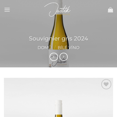
Pejít
na
obsah.
Souvignier gris 2024
DOMŮ
/
BÍLÉ VÍNO
Přidat do
oblíbených