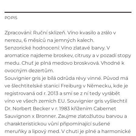
POPIS
Zpracování: Ruční sklizeň. Víno kvasilo a zrálo v
nerezu, 6 měsíců na jemných kalech.
Senzorické hodnocení: Víno zlatavé barvy. V
aromatice najdeme broskev, citrusy a v pozadí stopy
medu. Chuť je plná medovo broskvová. Vhodné k
ovocným dezertům.
Souvignier gris je bílá odrůda révy vinné. Původ má
ve šlechtitelské stanici Freiburg v Německu, kde je
registrovaná od r. 2013 a smí se z ní tedy vyrábět
víno ve všech zemích EU. Souvignier gris vyšlechtil
Dr. Norbert Becker v r. 1983 křížením Cabernet
Sauvignon x Bronner. Zaujme zlatožlutou barvou a
charakteristickou vůní připomínající sušené
meruňky a lipový med. V chuti je plné a harmonické