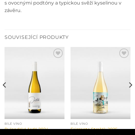
s ovocnými podtóny a typickou svěží kyselinou v
závěru.
SOUVISEJÍCÍ PRODUKTY
Přidat do
Přidat do
oblíbených
oblíbených
BÍLÉ VÍNO
BÍLÉ VÍNO
Rulandské šedé 2024
Frizzante Strašák 2025
240
Kč
180
Kč