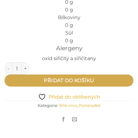
0 g
0 g
Bílkoviny
0 g
Sůl
0 g
Alergeny
oxid siřičitý a siřičitany
Souvignier gris 2024 množství
PŘIDAT DO KOŠÍKU
Přidat do oblíbených
Kategorie:
Bílé víno
,
Polosladké