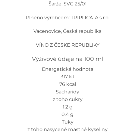
Šarže: SVG 25/01
Plněno výrobcem: TRIPLICATA s.r.o.
Vacenovice, Česká republika
VÍNO Z ČESKÉ REPUBLIKY
Výživové údaje na 100 ml
Energetická hodnota
317 kJ
76 kcal
Sacharidy
z toho cukry
1,2 g
0.4 g
Tuky
z toho nasycené mastné kyseliny