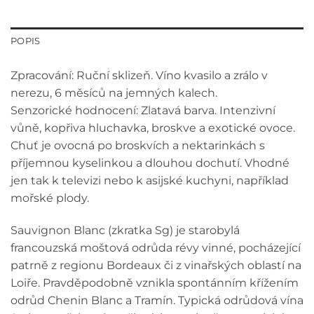
POPIS
Zpracování: Ruční sklizeň. Víno kvasilo a zrálo v
nerezu, 6 měsíců na jemných kalech.
Senzorické hodnocení: Zlatavá barva. Intenzivní
vůně, kopřiva hluchavka, broskve a exotické ovoce.
Chuť je ovocná po broskvích a nektarinkách s
příjemnou kyselinkou a dlouhou dochutí. Vhodné
jen tak k televizi nebo k asijské kuchyni, například
mořské plody.
Sauvignon Blanc (zkratka Sg) je starobylá
francouzská moštová odrůda révy vinné, pocházející
patrně z regionu Bordeaux či z vinařských oblastí na
Loiře. Pravděpodobně vznikla spontánním křížením
odrůd Chenin Blanc a Tramín. Typická odrůdová vína