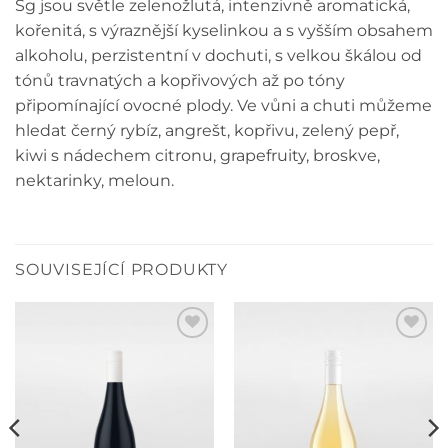
Sg jsou světle zelenožlutá, intenzivně aromatická,
kořenitá, s výraznější kyselinkou a s vyšším obsahem
alkoholu, perzistentní v dochuti, s velkou škálou od
tónů travnatých a kopřivových až po tóny
připomínající ovocné plody. Ve vůni a chuti můžeme
hledat černý rybíz, angrešt, kopřivu, zelený pepř,
kiwi s nádechem citronu, grapefruity, broskve,
nektarinky, meloun.
SOUVISEJÍCÍ PRODUKTY
Přidat do
Přidat do
oblíbených
oblíbených