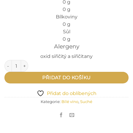
0 g
0 g
Bílkoviny
0 g
Sůl
0 g
Alergeny
oxid siřičitý a siřičitany
Sauvignon 2025 množství
PŘIDAT DO KOŠÍKU
Přidat do oblíbených
Kategorie:
Bílé víno
,
Suché