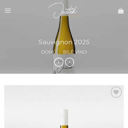
Pejít
na
obsah.
Sauvignon 2025
DOMŮ
/
BÍLÉ VÍNO
Přidat do
oblíbených